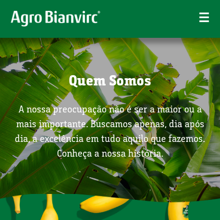
☰
Quem Somos
A nossa preocupação não é ser a maior ou a
mais importante. Buscamos apenas, dia após
dia, a excelência em tudo aquilo que fazemos.
Conheça a nossa história.