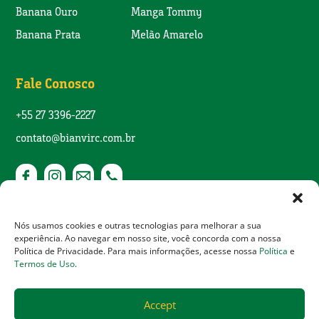
Banana Ouro
Manga Tommy
Banana Prata
Melão Amarelo
Fale Conosco
+55 27 3396-2227
contato@bianvirc.com.br
Nós usamos cookies e outras tecnologias para melhorar a sua
experiência. Ao navegar em nosso site, você concorda com a nossa
© 2020 Copyright Agro Bianvirc. Todos os direitos
Política de Privacidade. Para mais informações, acesse nossa
Política
e
Termos de Uso
.
reservados.
Política de Privacidade
|
Termos de uso
|
Desenvolvido por
Accept
Agência Marino